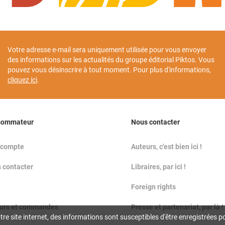
Votre adresse e-mail sera uniquement utilisée pour vous envoyer
des informations sur les actualités du groupe éditorial Piktos. Vous
pouvez vous désinscrire à tout moment. Pour plus d'informations,
cliquez ici
.
sommateur
Nous contacter
 compte
Auteurs, c'est bien ici !
 contacter
Libraires, par ici !
Foreign rights
urs et commandes
Presse et partenariat, par là !
e site internet, des informations sont susceptibles d'être enregistrées p