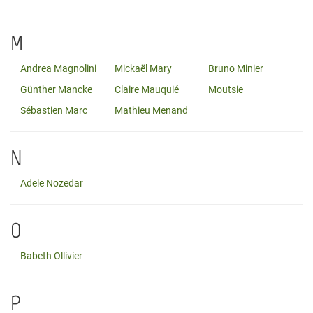
M
Andrea Magnolini
Mickaël Mary
Bruno Minier
Günther Mancke
Claire Mauquié
Moutsie
Sébastien Marc
Mathieu Menand
N
Adele Nozedar
O
Babeth Ollivier
P