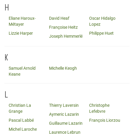
H
Eliane Haroux-
David Heaf
Oscar Hidalgo
Métayer
Lopez
Françoise Heitz
Lizzie Harper
Philippe Huet
Joseph Hemmerlé
K
Samuel Arnold
Michelle Keogh
Keane
L
Christian La
Thierry Laversin
Christophe
Grange
Lefebvre
Aymeric Lazarin
Pascal Labbé
François Liorzou
Guillaume Lazarin
Michel Laroche
Laurence Lebrun