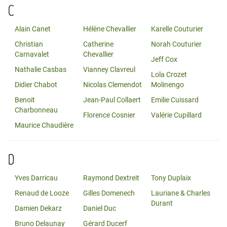
C
Alain Canet
Hélène Chevallier
Karelle Couturier
Christian
Catherine
Norah Couturier
Carnavalet
Chevallier
Jeff Cox
Nathalie Casbas
Vianney Clavreul
Lola Crozet
Didier Chabot
Nicolas Clemendot
Molinengo
Benoit
Jean-Paul Collaert
Emilie Cuissard
Charbonneau
Florence Cosnier
Valérie Cupillard
Maurice Chaudière
D
Yves Darricau
Raymond Dextreit
Tony Duplaix
Renaud de Looze
Gilles Domenech
Lauriane & Charles
Durant
Damien Dekarz
Daniel Duc
Bruno Delaunay
Gérard Ducerf