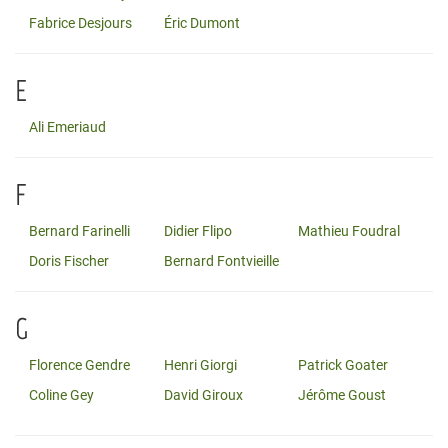
Fabrice Desjours
Éric Dumont
E
Ali Emeriaud
F
Bernard Farinelli
Didier Flipo
Mathieu Foudral
Doris Fischer
Bernard Fontvieille
G
Florence Gendre
Henri Giorgi
Patrick Goater
Coline Gey
David Giroux
Jérôme Goust