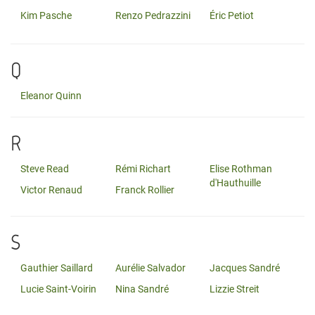
Kim Pasche
Renzo Pedrazzini
Éric Petiot
Q
Eleanor Quinn
R
Steve Read
Rémi Richart
Elise Rothman
d'Hauthuille
Victor Renaud
Franck Rollier
S
Gauthier Saillard
Aurélie Salvador
Jacques Sandré
Lucie Saint-Voirin
Nina Sandré
Lizzie Streit