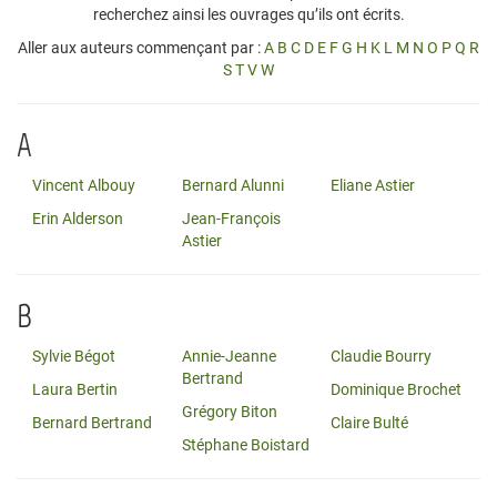
recherchez ainsi les ouvrages qu’ils ont écrits.
Aller aux auteurs commençant par :
A
B
C
D
E
F
G
H
K
L
M
N
O
P
Q
R
S
T
V
W
A
Vincent Albouy
Bernard Alunni
Eliane Astier
Erin Alderson
Jean-François
Astier
B
Sylvie Bégot
Annie-Jeanne
Claudie Bourry
Bertrand
Laura Bertin
Dominique Brochet
Grégory Biton
Bernard Bertrand
Claire Bulté
Stéphane Boistard