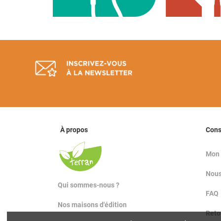
À propos
Con
Mon
Nous
Qui sommes-nous ?
FAQ
Nos maisons d'édition
Reto