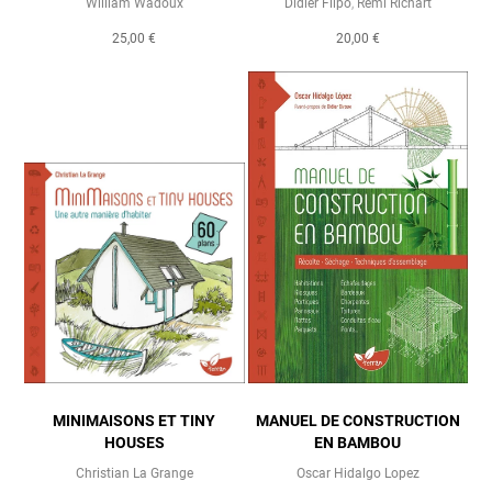
William Wadoux
Didier Flipo
,
Rémi Richart
25,00 €
20,00 €
MINIMAISONS ET TINY
MANUEL DE CONSTRUCTION
HOUSES
EN BAMBOU
Christian La Grange
Oscar Hidalgo Lopez