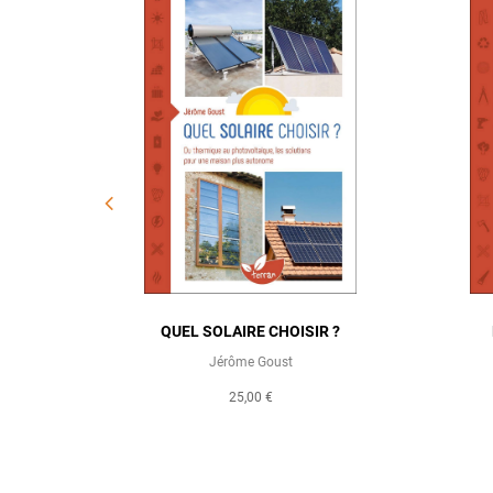
S CHAMPS
QUEL SOLAIRE CHOISIR ?
ES
Jérôme Goust
25,00 €