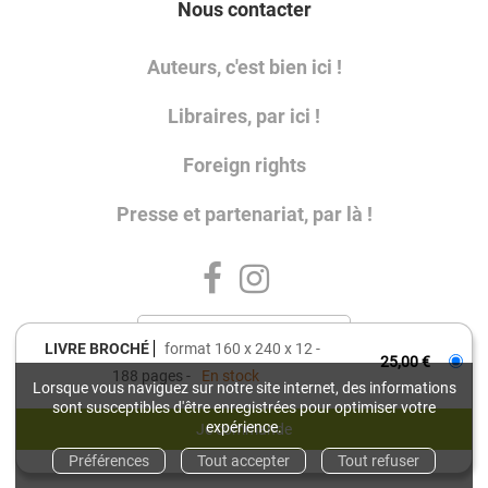
Nous contacter
Auteurs, c'est bien ici !
Libraires, par ici !
Foreign rights
Presse et partenariat, par là !
LIVRE BROCHÉ
format 160 x 240 x 12
25,00 €
188 pages
En stock
Lorsque vous naviguez sur notre site internet, des informations
sont susceptibles d'être enregistrées pour optimiser votre
Charte de référencement
Charte de données personnelles
expérience.
Conditions générales d'utilisation
Préférences
Tout accepter
Tout refuser
Conditions générales de vente
Mentions légales