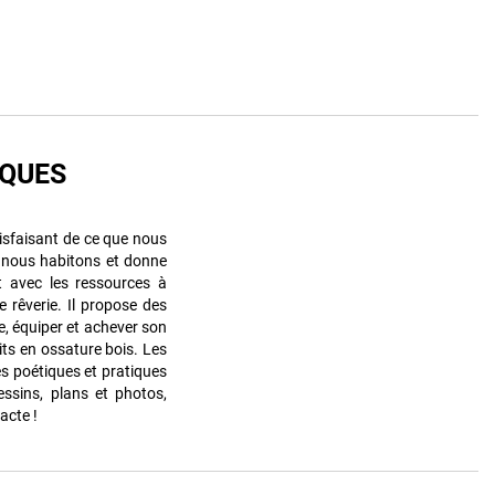
IQUES
isfaisant de ce que nous
e nous habitons et donne
t avec les ressources à
e rêverie. Il propose des
e, équiper et achever son
its en ossature bois. Les
es poétiques et pratiques
essins, plans et photos,
’acte !