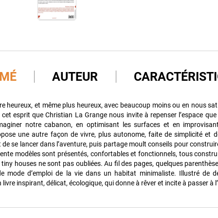
UMÉ
AUTEUR
CARACTÉRIST
être heureux, et même plus heureux, avec beaucoup moins ou en nous sat
 cet esprit que Christian La Grange nous invite à repenser l’espace qu
maginer notre cabanon, en optimisant les surfaces et en improvisan
opose une autre façon de vivre, plus autonome, faite de simplicité et d
 de se lancer dans l’aventure, puis partage moult conseils pour construir
rente modèles sont présentés, confortables et fonctionnels, tous constru
 tiny houses ne sont pas oubliées. Au fil des pages, quelques parenthès
e mode d’emploi de la vie dans un habitat minimaliste. Illustré de d
n livre inspirant, délicat, écologique, qui donne à rêver et incite à passer à l