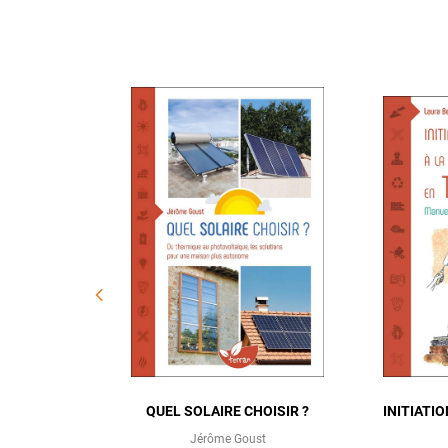
E
QUEL SOLAIRE CHOISIR ?
INITIATI
Jérôme Goust