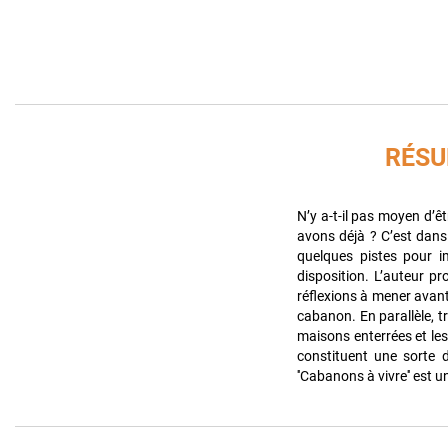
RÉS
N’y a-t-il pas moyen d’
avons déjà ? C’est dans
quelques pistes pour i
disposition. L’auteur pr
réflexions à mener avant
cabanon. En parallèle, t
maisons enterrées et les
constituent une sorte d
''Cabanons à vivre'' est u