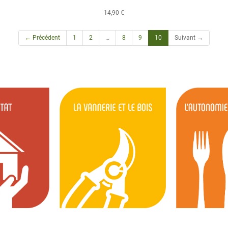
14,90 €
(current)
← Précédent
1
2
…
8
9
10
Suivant →