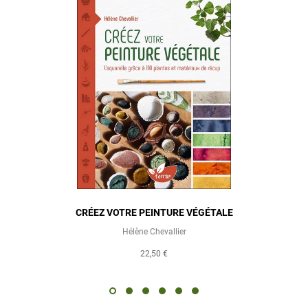
CRÉEZ VOTRE PEINTURE VÉGÉTALE
G
Hélène Chevallier
22,50 €