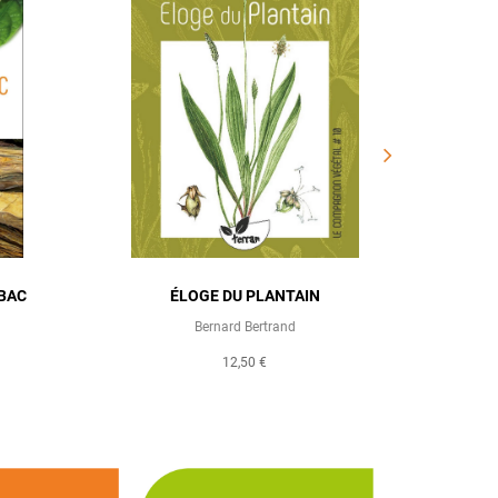
ABAC
ÉLOGE DU PLANTAIN
SOUS 
Bernard Bertrand
12,50 €