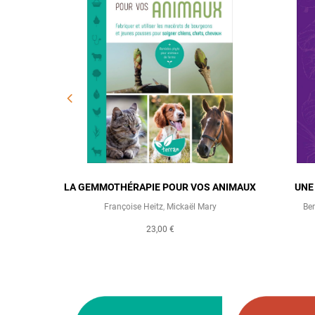
IE
LA GEMMOTHÉRAPIE POUR VOS ANIMAUX
UNE
Françoise Heitz
,
Mickaël Mary
Ber
23,00 €