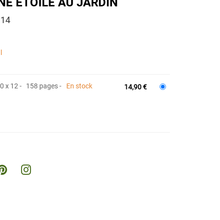
NE ÉTOILE AU JARDIN
 14
l
10 x 12
158 pages
En stock
14,90 €