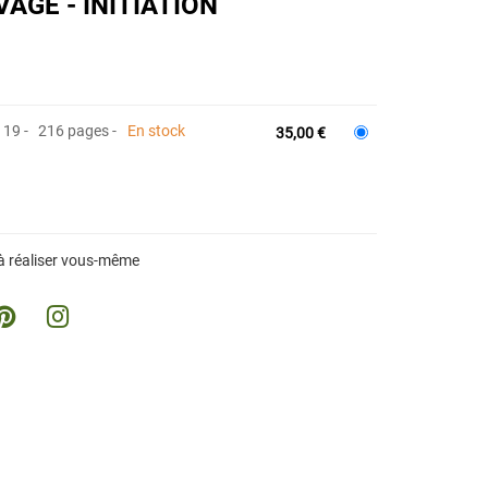
AGE - INITIATION
x 19
216 pages
En stock
35,00 €
 à réaliser vous-même