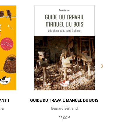
ANT !
GUIDE DU TRAVAIL MANUEL DU BOIS
VAN
ier
Bernard Bertrand
28,00 €