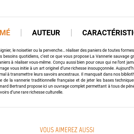
UMÉ
AUTEUR
CARACTÉRIST
taignier, le noisetier ou la pervenche… réaliser des paniers de toutes formes,
s besoins quotidiens, c’est ce que vous propose La Vannerie sauvage gr
niers à réaliser vous-même. Conçu aussi bien pour ceux qui ne l’ont jam
rage vous initie à un art originel d’une richesse insoupçonnée. Aujourd’hu
 mal à transmettre leurs savoirs ancestraux. Il manquait dans nos bibliot
ire de la vannerie traditionnelle française et de jeter les bases technique
ernard Bertrand propose ici un ouvrage complet permettant à tous de pén
voirs d’une rare richesse culturelle.
VOUS AIMEREZ AUSSI