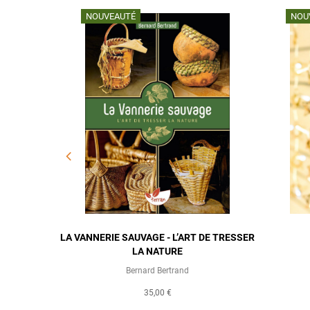
NOU
NOUVEAUTÉ
RE
LA VANNERIE SAUVAGE - L’ART DE TRESSER
LA NATURE
Bernard Bertrand
35,00 €