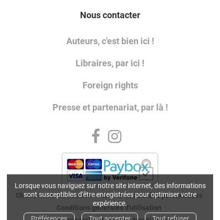
Nous contacter
Auteurs, c'est bien ici !
Libraires, par ici !
Foreign rights
Presse et partenariat, par là !
Lorsque vous naviguez sur notre site internet, des informations
sont susceptibles d'être enregistrées pour optimiser votre
Charte de référencement
Charte de données personnelles
expérience.
Conditions générales d'utilisation
Préférences
Tout accepter
Tout refuser
Conditions générales de vente
Mentions légales