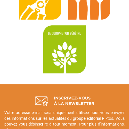
Votre adresse e-mail sera uniquement utilisée pour vous envoyer
des informations sur les actualités du groupe éditorial Piktos. Vous
pouvez vous désinscrire à tout moment. Pour plus d'informations,