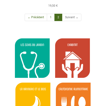
19,50 €
(current)
← Précédent
1
2
Suivant →