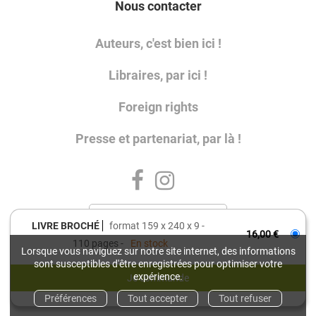
Nous contacter
Auteurs, c'est bien ici !
Libraires, par ici !
Foreign rights
Presse et partenariat, par là !
LIVRE BROCHÉ
format 159 x 240 x 9
16,00 €
110 pages
En stock
Lorsque vous naviguez sur notre site internet, des informations
sont susceptibles d'être enregistrées pour optimiser votre
Charte de référencement
Charte de données personnelles
expérience.
Conditions générales d'utilisation
Préférences
Tout accepter
Tout refuser
Conditions générales de vente
Mentions légales