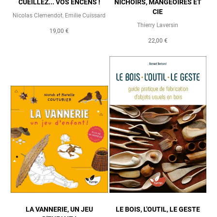
CUEILLEZ... VOS ENCENS !
NICHOIRS, MANGEOIRES ET
CIE
Nicolas Clemendot
,
Emilie Cuissard
Thierry Laversin
19,00 €
22,00 €
LA VANNERIE, UN JEU
LE BOIS, L'OUTIL, LE GESTE