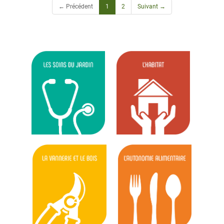
(current)
← Précédent
1
2
Suivant →