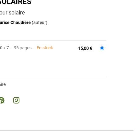
SOLAIRES
our solaire
urice Chaudière
(auteur)
0 x 7
96 pages
En stock
15,00 €
ire