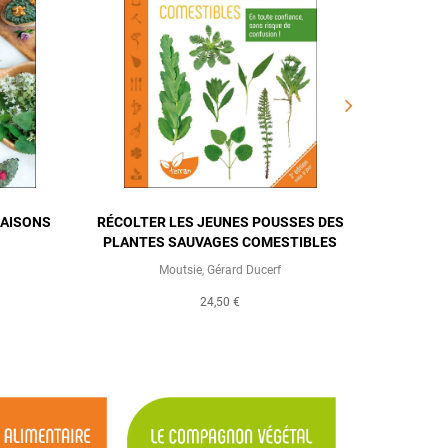
SAISONS
RÉCOLTER LES JEUNES POUSSES DES
LE MAN
PLANTES SAUVAGES COMESTIBLES
Moutsie
,
Gérard Ducerf
24,50 €