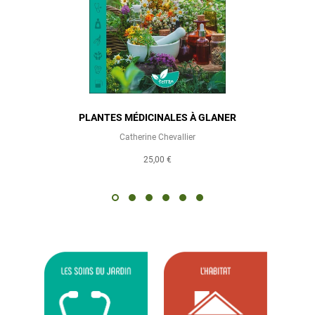
PLANTES MÉDICINALES À GLANER
G
Catherine Chevallier
25,00 €