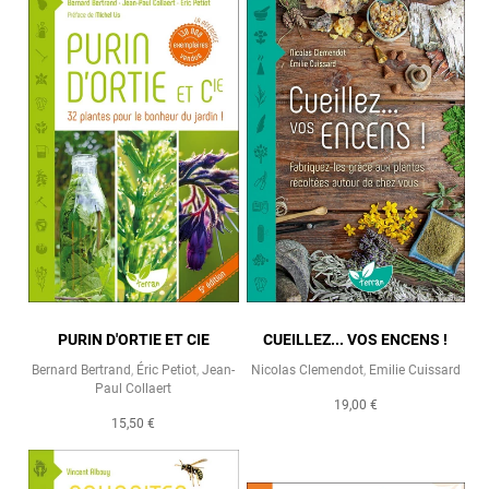
PURIN D'ORTIE ET CIE
CUEILLEZ... VOS ENCENS !
Bernard Bertrand
,
Éric Petiot
,
Jean-
Nicolas Clemendot
,
Emilie Cuissard
Paul Collaert
19,00 €
15,50 €