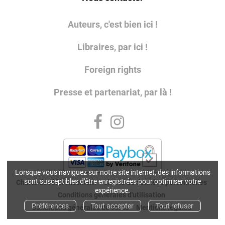
Auteurs, c'est bien ici !
Libraires, par ici !
Foreign rights
Presse et partenariat, par là !
Lorsque vous naviguez sur notre site internet, des informations
sont susceptibles d'être enregistrées pour optimiser votre
Charte de référencement
Charte de données personnelles
expérience.
Conditions générales d'utilisation
Préférences
Tout accepter
Tout refuser
Conditions générales de vente
Mentions légales